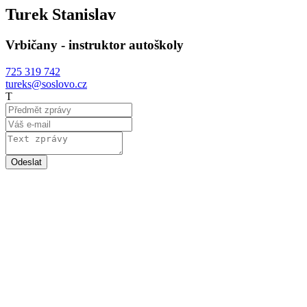
Turek Stanislav
Vrbičany - instruktor autoškoly
725 319 742
tureks@soslovo.cz
T
Odeslat