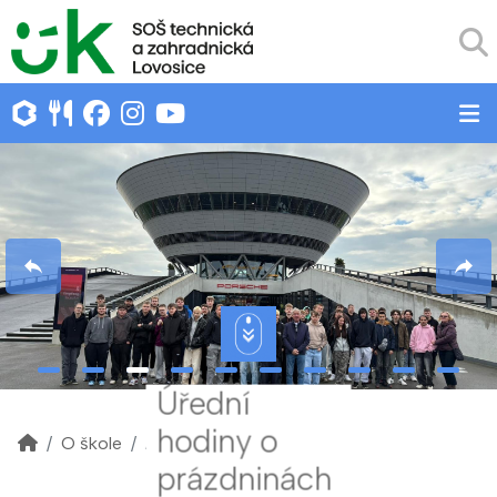
Úřední
hodiny o
O škole
Akce školy
prázdninách