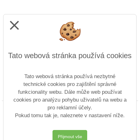
close
Tato webová stránka používá cookies
Tato webová stránka používá nezbytné
technické cookies pro zajištění správné
funkcionality webu. Dále může web používat
Prohlášení o přístupnosti
Mapa webu
Cookies
cookies pro analýzu pohybu uživatelů na webu a
pro reklamní účely.
Copyright © 2013 - 2026 Střední odborná škola
technická a zahradnická Lovosice &
Vitalex
Pokud tomu tak je, naleznete v nastavení níže.
Group
- Tvorba školních webů
Postaveno ve službě
VlastníŠkolníWeb.cz
Přijmout vše