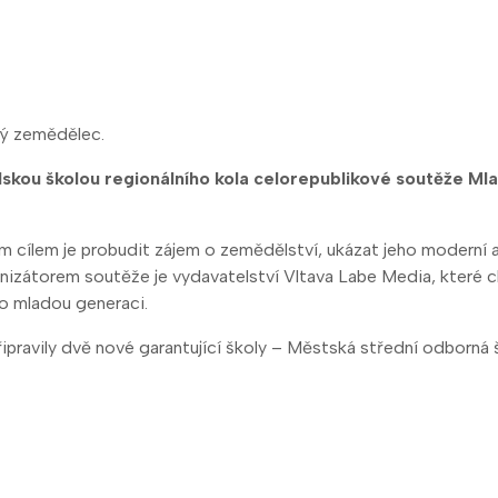
dý zemědělec.
lskou školou regionálního kola celorepublikové soutěže Ml
ejím cílem je probudit zájem o zemědělství, ukázat jeho moderní
izátorem soutěže je vydavatelství Vltava Labe Media, které ch
ro mladou generaci.
ipravily dvě nové garantující školy – Městská střední odborná 