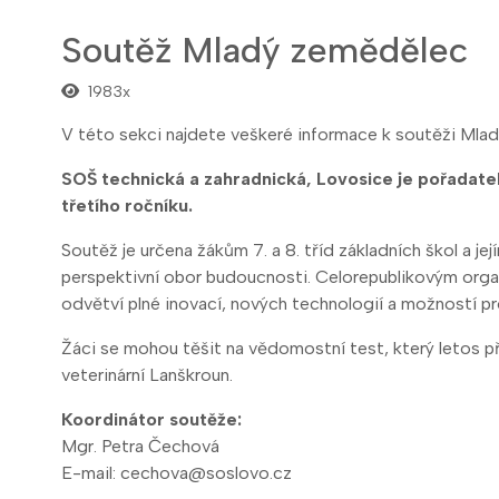
Soutěž Mladý zemědělec
1983x
V této sekci najdete veškeré informace k soutěži Mla
SOŠ technická a zahradnická, Lovosice je pořadate
třetího ročníku.
Soutěž je určena žákům 7. a 8. tříd základních škol a j
perspektivní obor budoucnosti. Celorepublikovým organ
odvětví plné inovací, nových technologií a možností p
Žáci se mohou těšit na vědomostní test, který letos př
veterinární Lanškroun.
Koordinátor soutěže:
Mgr. Petra Čechová
E-mail: cechova@soslovo.cz