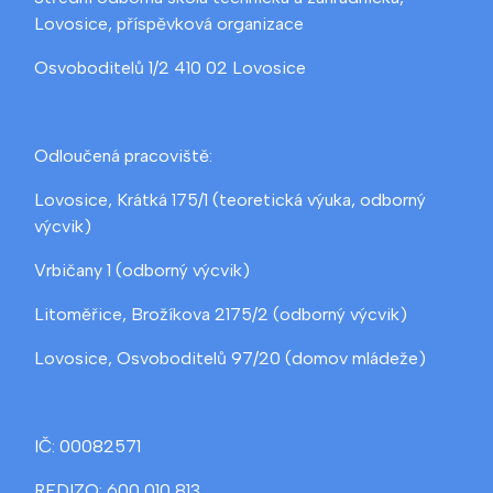
Lovosice, příspěvková organizace
Osvoboditelů 1/2 410 02 Lovosice
Odloučená pracoviště:
Lovosice, Krátká 175/1 (teoretická výuka, odborný
výcvik)
Vrbičany 1 (odborný výcvik)
Litoměřice, Brožíkova 2175/2 (odborný výcvik)
Lovosice, Osvoboditelů 97/20 (domov mládeže)
IČ: 00082571
REDIZO: 600 010 813