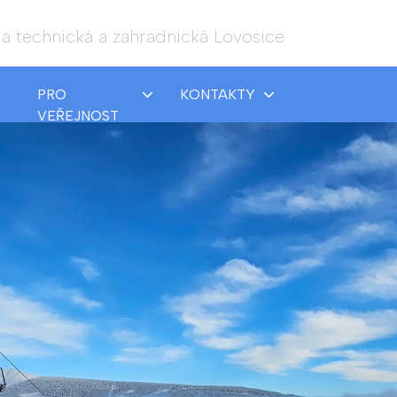
a technická a zahradnická Lovosice
PRO
KONTAKTY
VEŘEJNOST