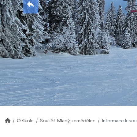
O škole
Soutěž Mladý zemědělec
Informace k sou