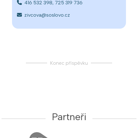
416 532 398, 725 319 736
zivcova@soslovo.cz
Konec příspěvku
Partneři