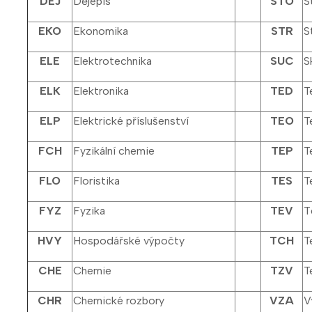
DEJ
Dějepis
STO
S
EKO
Ekonomika
STR
S
ELE
Elektrotechnika
SUC
S
ELK
Elektronika
TED
T
ELP
Elektrické příslušenství
TEO
T
FCH
Fyzikální chemie
TEP
T
FLO
Floristika
TES
T
FYZ
Fyzika
TEV
T
HVY
Hospodářské výpočty
TCH
T
CHE
Chemie
TZV
T
CHR
Chemické rozbory
VZA
V