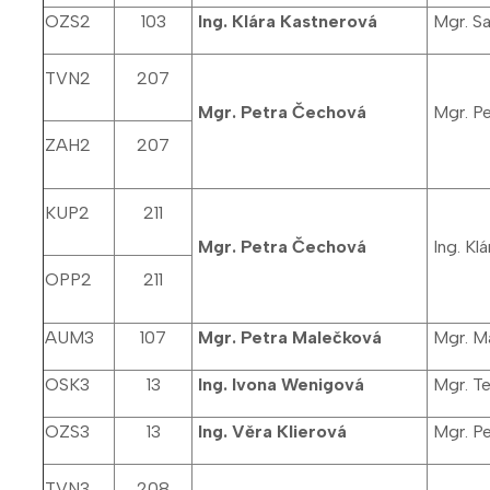
OZS2
103
Ing. Klára Kastnerová
Mgr. Sa
TVN2
207
Mgr. Petra Čechová
Mgr. Pe
ZAH2
207
KUP2
211
Mgr. Petra Čechová
Ing. Kl
OPP2
211
AUM3
107
Mgr. Petra Malečková
Mgr. Ma
OSK3
13
Ing. Ivona Wenigová
Mgr. Te
OZS3
13
Ing. Věra Klierová
Mgr. Pe
TVN3
208