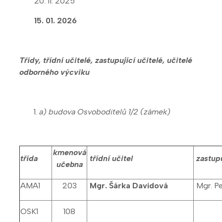
20. 11. 2025
15. 01. 2026
Třídy, třídní učitelé, zastupující učitelé, učitelé
odborného výcviku
a) budova Osvoboditelů 1/2 (zámek)
kmenová
třída
třídní učitel
zastupu
učebna
AMA1
203
Mgr. Šárka Davidová
Mgr. Pe
OSK1
108