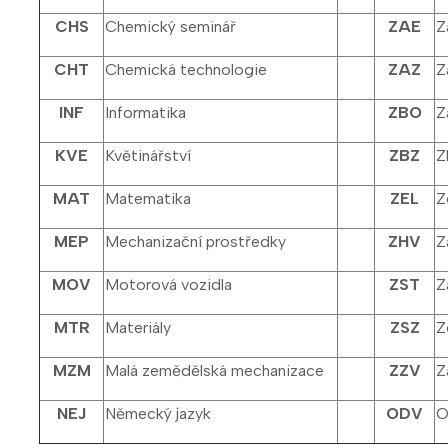
CHS
Chemický seminář
ZAE
Z
CHT
Chemická technologie
ZAZ
Z
INF
Informatika
ZBO
Z
KVE
Květinářství
ZBZ
Z
MAT
Matematika
ZEL
Z
MEP
Mechanizační prostředky
ZHV
Z
MOV
Motorová vozidla
ZST
Z
MTR
Materiály
ZSZ
Z
MZM
Malá zemědělská mechanizace
ZZV
Z
NEJ
Německý jazyk
ODV
O