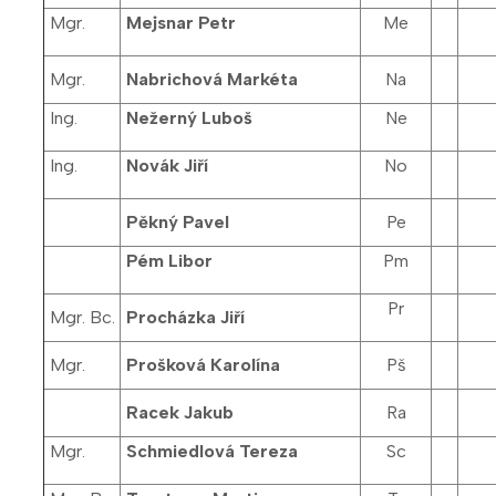
Mgr.
Mejsnar Petr
Me
Mgr.
Nabrichová Markéta
Na
Ing.
Nežerný Luboš
Ne
Ing.
Novák Jiří
No
Pěkný Pavel
Pe
Pém Libor
Pm
Pr
Mgr. Bc.
Procházka Jiří
Mgr.
Prošková Karolína
Pš
Racek Jakub
Ra
Mgr.
Schmiedlová Tereza
Sc