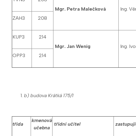
Mgr. Petra Malečková
Ing. Vě
ZAH3
208
KUP3
214
Mgr. Jan Wenig
Ing. Iv
OPP3
214
b) budova Krátká 175/1
kmenová
třída
třídní učitel
zastupují
učebna