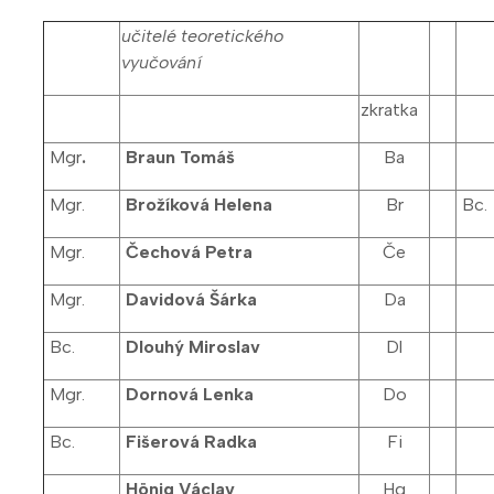
učitelé teoretického
vyučování
zkratka
Mgr
.
Braun Tomáš
Ba
Mgr.
Brožíková Helena
Br
Bc.
Mgr.
Čechová Petra
Če
Mgr.
Davidová Šárka
Da
Bc.
Dlouhý Miroslav
Dl
Mgr.
Dornová Lenka
Do
Bc.
Fišerová Radka
Fi
Hönig Václav
Hg