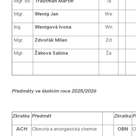
Mgr. Bc.
Trautman Martin
Ta
Mgr.
Wenig Jan
We
Ing.
Wenigová Ivona
Wn
Mgr.
Zdvořák Milan
Zd
Mgr.
Žáková Sabina
Ža
Předměty ve školním roce 2025/2026
Zkratka
Předmět
Zkratka
P
ACH
Obecná a anorganická chemie
OBN
O