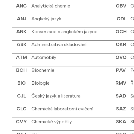
ANC
Analytická chemie
OBV
O
ANJ
Anglický jazyk
ODI
O
ANK
Konverzace v anglickém jazyce
OCH
O
ASK
Administrativa skladování
OKR
O
ATM
Automobily
OVO
O
BCH
Biochemie
PAV
P
BIO
Biologie
RMV
Ř
CJL
Český jazyk a literatura
SAD
S
CLC
Chemická laboratorní cvičení
SAZ
S
CVY
Chemické výpočty
SKA
S