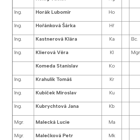
Ing.
Horák Lubomír
Ho
Ing.
Hořánková Šárka
Hř
Ing.
Kastnerová Klára
Ka
Bc.
Ing.
Klierová Věra
Kl
Mgr.
Komeda Stanislav
Ko
Ing.
Krahulík Tomáš
Kr
Ing.
Kubíček Miroslav
Ku
Ing.
Kubrychtová Jana
Kb
Mgr.
Malecká Lucie
Ma
Mgr.
Malečková Petr
Mk