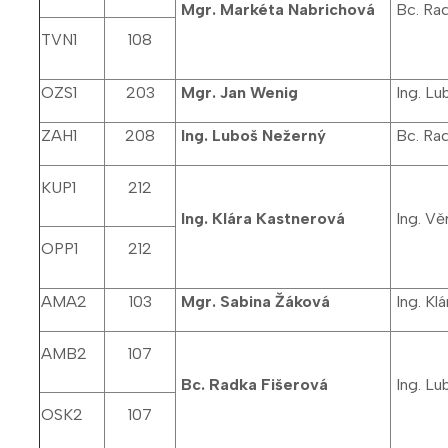
Mgr. Markéta Nabrichová
Bc. Rad
TVN1
108
OZS1
203
Mgr. Jan Wenig
Ing. Lu
ZAH1
208
Ing. Luboš Nežerný
Bc. Rad
KUP1
212
Ing. Klára Kastnerová
Ing. Vě
OPP1
212
AMA2
103
Mgr. Sabina Žáková
Ing. Kl
AMB2
107
Bc. Radka Fišerová
Ing. Lu
OSK2
107