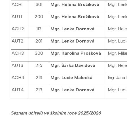
ACH1
301
Mgr. Helena Brožíková
Mgr. Len
AUT1
200
Mgr. Helena Brožíková
Mgr. Len
ACH2
113
Mgr. Lenka Dornová
Mgr. Hele
AUT2
201
Mgr. Lenka Dornová
Mgr. Luci
ACH3
300
Mgr. Karolína Prošková
Mgr. Mila
AUT3
216
Mgr. Šárka Davidová
Mgr. Hele
ACH4
213
Mgr. Lucie Malecká
Ing. Jana
AUT4
213
Mgr. Lenka Dornová
Mgr. Luci
Seznam učitelů ve školním roce 2025/2026