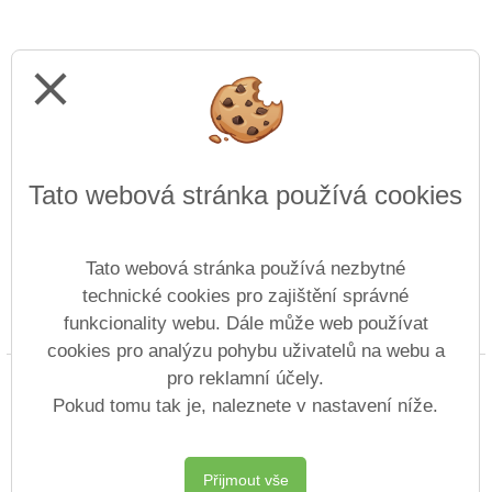
close
Tato webová stránka používá cookies
Tato webová stránka používá nezbytné
technické cookies pro zajištění správné
funkcionality webu. Dále může web používat
Prohlášení o přístupnosti
Mapa webu
Cookies
cookies pro analýzu pohybu uživatelů na webu a
pro reklamní účely.
Copyright © 2013 - 2026 Střední odborná škola
technická a zahradnická Lovosice &
Vitalex
Pokud tomu tak je, naleznete v nastavení níže.
Group
- Tvorba školních webů
Postaveno ve službě
VlastníŠkolníWeb.cz
Přijmout vše