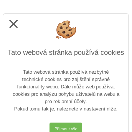
close
Tato webová stránka používá cookies
Tato webová stránka používá nezbytné
technické cookies pro zajištění správné
funkcionality webu. Dále může web používat
Prohlášení o přístupnosti
Mapa webu
Cookies
cookies pro analýzu pohybu uživatelů na webu a
pro reklamní účely.
Copyright © 2013 - 2026 Střední odborná škola
technická a zahradnická Lovosice &
Vitalex
Pokud tomu tak je, naleznete v nastavení níže.
Group
- Tvorba školních webů
Postaveno ve službě
VlastníŠkolníWeb.cz
Přijmout vše