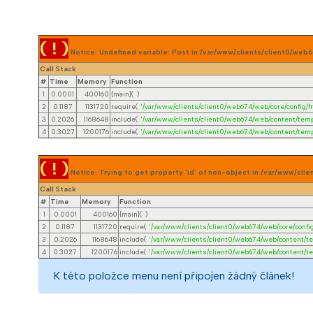
( ! )
Notice: Undefined variable: Post in /var/www/clients/client0/w
Call Stack
#
Time
Memory
Function
1
0.0001
400160
{main}( )
2
0.1187
1131720
require(
'/var/www/clients/client0/web674/web/core/config/fr
3
0.2026
1168648
include(
'/var/www/clients/client0/web674/web/content/temp
4
0.3027
1200176
include(
'/var/www/clients/client0/web674/web/content/temp
( ! )
Notice: Trying to get property 'id' of non-object in /var/www/c
Call Stack
#
Time
Memory
Function
1
0.0001
400160
{main}( )
2
0.1187
1131720
require(
'/var/www/clients/client0/web674/web/core/config
3
0.2026
1168648
include(
'/var/www/clients/client0/web674/web/content/t
4
0.3027
1200176
include(
'/var/www/clients/client0/web674/web/content/t
K této položce menu není připojen žádný článek!