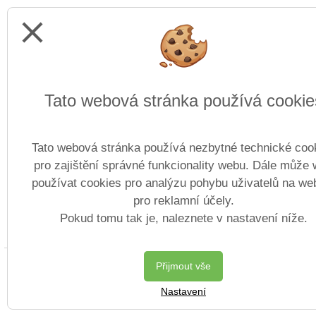
close
Tato webová stránka používá cookie
Tato webová stránka používá nezbytné technické coo
pro zajištění správné funkcionality webu. Dále může
používat cookies pro analýzu pohybu uživatelů na we
pro reklamní účely.
Pokud tomu tak je, naleznete v nastavení níže.
Copyright © 2013 - 2026 Střední o
Přijmout vše
Nastavení
Postaveno ve službě
VlastníŠkol