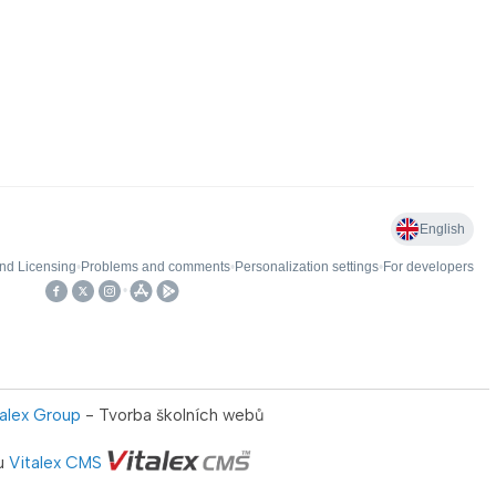
talex Group
- Tvorba školních webů
u
Vitalex CMS