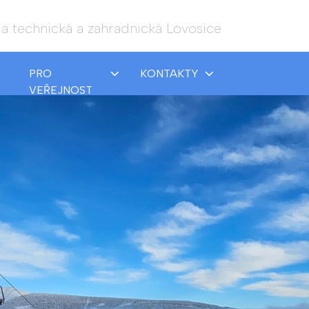
a technická a zahradnická Lovosice
PRO
KONTAKTY
VEŘEJNOST