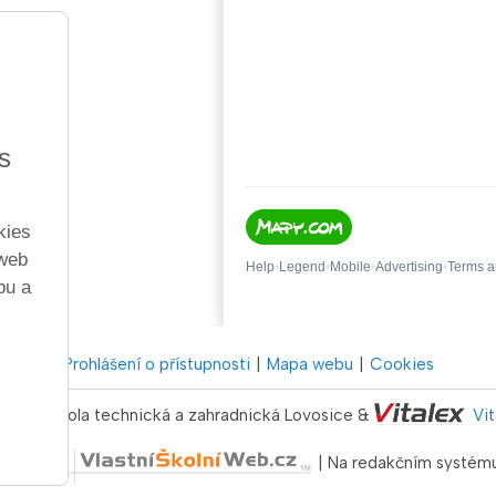
s
kies
 web
bu a
Prohlášení o přístupnosti
Mapa webu
Cookies
dborná škola technická a zahradnická Lovosice &
Vi
níWeb.cz
| Na redakčním systém