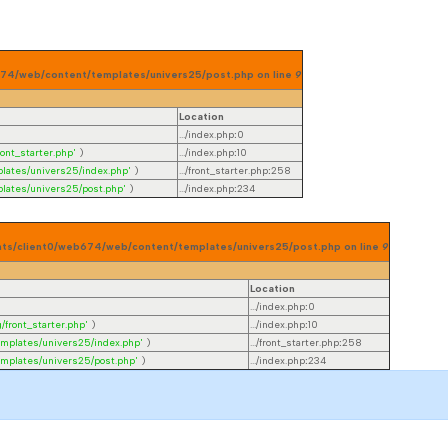
eb674/web/content/templates/univers25/post.php on line
9
Location
.../index.php
:
0
ont_starter.php'
)
.../index.php
:
10
lates/univers25/index.php'
)
.../front_starter.php
:
258
lates/univers25/post.php'
)
.../index.php
:
234
lients/client0/web674/web/content/templates/univers25/post.php on line
9
Location
.../index.php
:
0
/front_starter.php'
)
.../index.php
:
10
emplates/univers25/index.php'
)
.../front_starter.php
:
258
emplates/univers25/post.php'
)
.../index.php
:
234