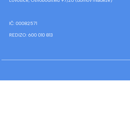
Lovosice, Osvoboditelů 97/20 (domov mládeže)
IČ: 00082571
REDIZO: 600 010 813