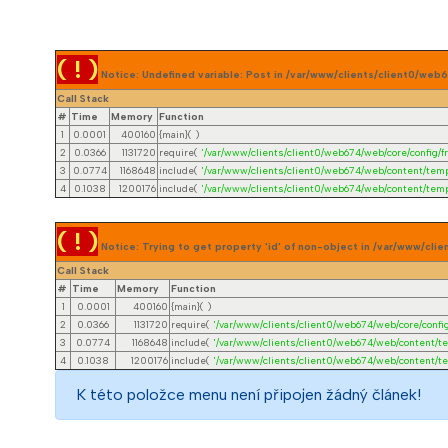
( ! )
Notice: Undefined variable: Post in /var/www/clients/client0/w
Call Stack
#
Time
Memory
Function
1
0.0001
400160
{main}( )
2
0.0366
1131720
require(
'/var/www/clients/client0/web674/web/core/config/fr
3
0.0774
1168648
include(
'/var/www/clients/client0/web674/web/content/temp
4
0.1038
1200176
include(
'/var/www/clients/client0/web674/web/content/temp
( ! )
Notice: Trying to get property 'id' of non-object in /var/www/c
Call Stack
#
Time
Memory
Function
1
0.0001
400160
{main}( )
2
0.0366
1131720
require(
'/var/www/clients/client0/web674/web/core/config
3
0.0774
1168648
include(
'/var/www/clients/client0/web674/web/content/t
4
0.1038
1200176
include(
'/var/www/clients/client0/web674/web/content/t
K této položce menu není připojen žádný článek!