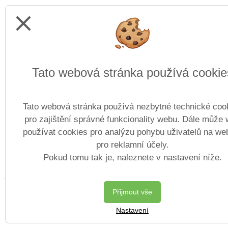
close
Tato webová stránka používá cookie
Tato webová stránka používá nezbytné technické coo
pro zajištění správné funkcionality webu. Dále může
používat cookies pro analýzu pohybu uživatelů na we
pro reklamní účely.
Pokud tomu tak je, naleznete v nastavení níže.
Copyright © 2013 - 2026 Střední o
Přijmout vše
Nastavení
Postaveno ve službě
VlastníŠkol