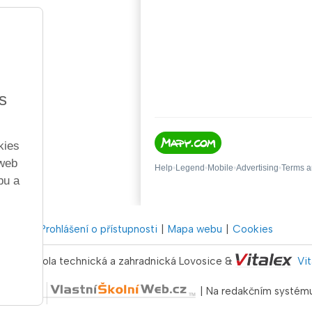
s
kies
 web
bu a
Prohlášení o přístupnosti
Mapa webu
Cookies
dborná škola technická a zahradnická Lovosice &
Vi
níWeb.cz
| Na redakčním systém