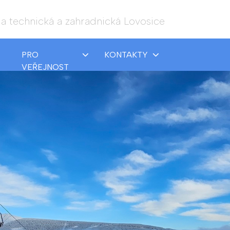
a technická a zahradnická Lovosice
PRO
KONTAKTY
VEŘEJNOST