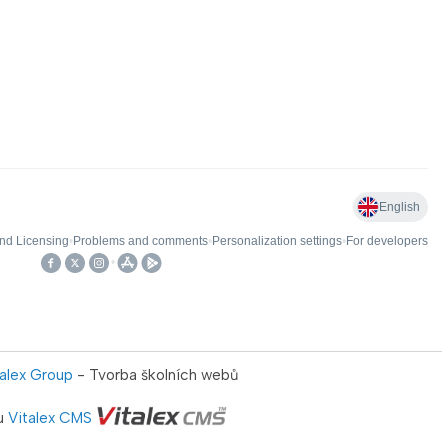
talex Group
- Tvorba školních webů
u
Vitalex CMS