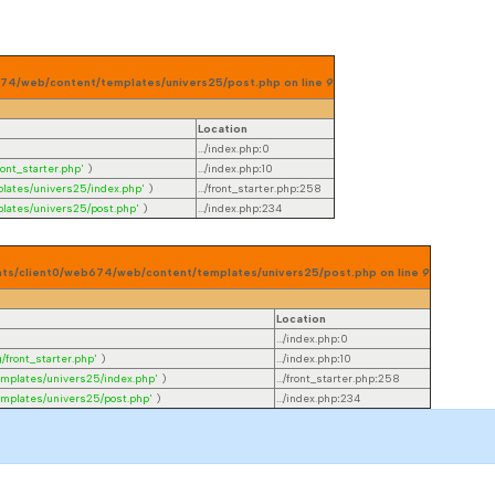
eb674/web/content/templates/univers25/post.php on line
9
Location
.../index.php
:
0
ont_starter.php'
)
.../index.php
:
10
lates/univers25/index.php'
)
.../front_starter.php
:
258
lates/univers25/post.php'
)
.../index.php
:
234
lients/client0/web674/web/content/templates/univers25/post.php on line
9
Location
.../index.php
:
0
/front_starter.php'
)
.../index.php
:
10
emplates/univers25/index.php'
)
.../front_starter.php
:
258
emplates/univers25/post.php'
)
.../index.php
:
234