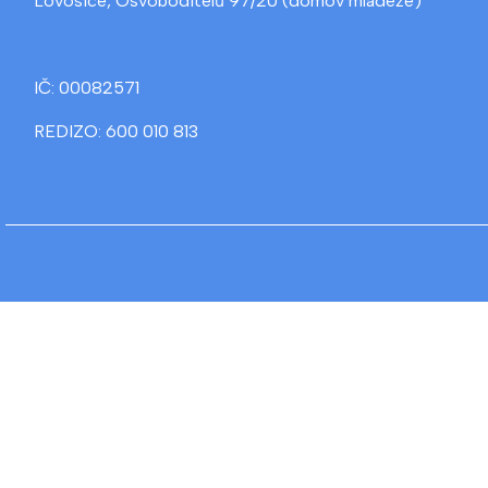
Lovosice, Osvoboditelů 97/20 (domov mládeže)
IČ: 00082571
REDIZO: 600 010 813